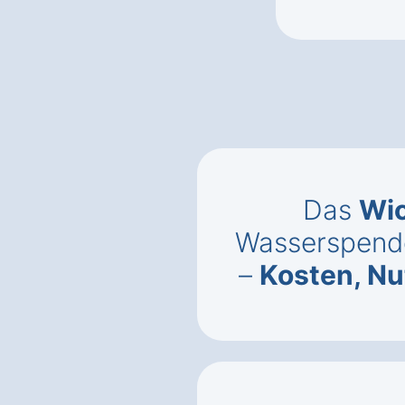
Das
Wic
Wasserspende
–
Kosten, N