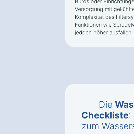
Büros oder Einrichtungen
Versorgung mit gekühlt
Komplexität des Filters
Funktionen wie Sprudel
jedoch höher ausfallen.
Die
Was
Checkliste
:
zum Wassers