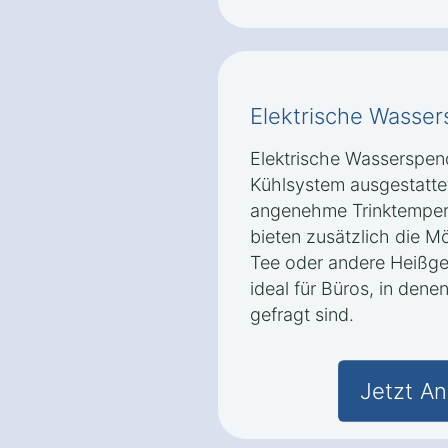
Elektrische Wasse
Elektrische Wasserspend
Kühlsystem ausgestattet
angenehme Trinktempera
bieten zusätzlich die Mö
Tee oder andere Heißget
ideal für Büros, in dene
gefragt sind.
Jetzt An