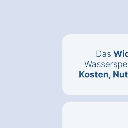
Das
Wic
Wasserspen
Kosten, Nu