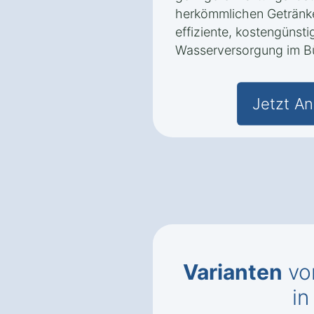
herkömmlichen Getränke
effiziente, kostengünsti
Wasserversorgung im B
Jetzt An
Varianten
vo
in