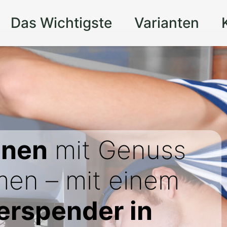
Das Wichtigste
Varianten
onen
mit Genuss
men – mit einem
rspender in