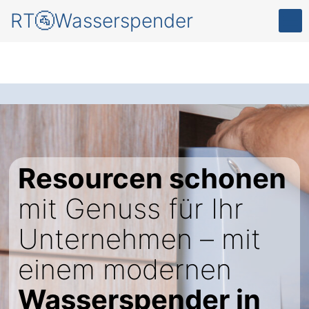
RT🚰Wasserspender
Resourcen schonen
mit Genuss für Ihr
Unternehmen – mit
einem modernen
Wasserspender in