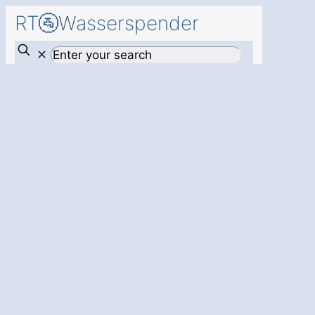
RT🚰Wasserspender
✕
Resourcen
schonen
mit
Genuss für Ihr
Unternehmen –
mit einem