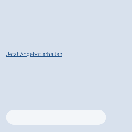
Betriebskosten und mehr
Zufriedenheit
✅ Inklusive
Service- und
Wartungspaket
für
langfristige Zuverlässigkeit
Jetzt Angebot erhalten