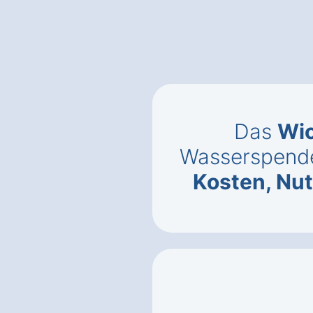
Das
Wic
Wasserspende
Kosten, Nu