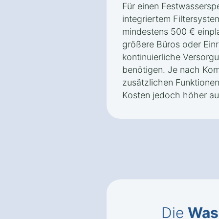
Für einen Festwasserspe
integriertem Filtersyst
mindestens 500 € einpla
größere Büros oder Einr
kontinuierliche Versor
benötigen. Je nach Komp
zusätzlichen Funktione
Kosten jedoch höher aus
Die
Was