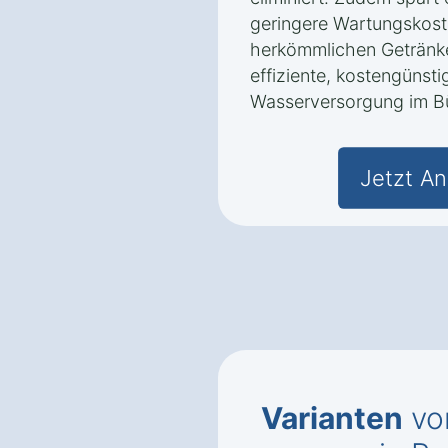
geringere Wartungskost
herkömmlichen Getränke
effiziente, kostengünsti
Wasserversorgung im B
Jetzt An
Varianten
vo