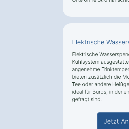
Elektrische Wasse
Elektrische Wasserspend
Kühlsystem ausgestattet
angenehme Trinktempera
bieten zusätzlich die Mö
Tee oder andere Heißget
ideal für Büros, in dene
gefragt sind.
Jetzt An