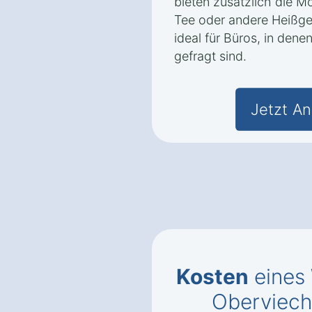
bieten zusätzlich die Mö
Tee oder andere Heißget
ideal für Büros, in dene
gefragt sind.
Jetzt An
Kosten
eines
Oberviech