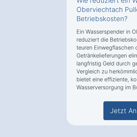
Wie reduziert ein 
Oberviechtach Pull
Betriebskosten?
Ein Wasserspender in O
reduziert die Betriebsk
teuren Einwegflaschen 
Getränkelieferungen eli
langfristig Geld durch 
Vergleich zu herkömml
bietet eine effiziente, 
Wasserversorgung im B
Jetzt An