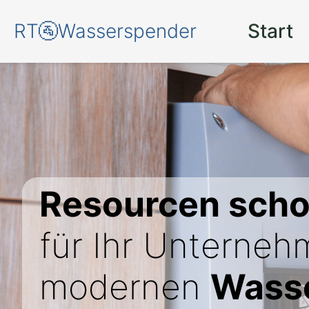
RT🚰Wasserspender
Start
Resourcen sch
für Ihr Unterneh
modernen
Wasse