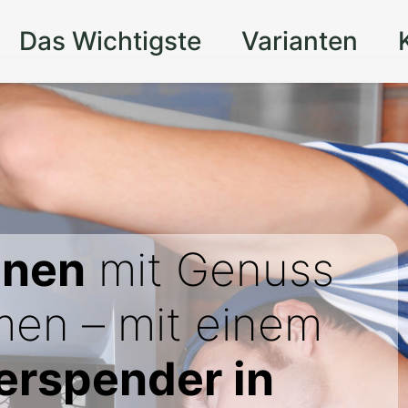
Das Wichtigste
Varianten
onen
mit Genuss
men – mit einem
rspender in