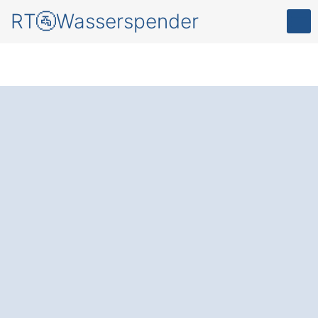
RT🚰Wasserspender
Resourcen schonen
mit Genuss für Ihr
Unternehmen – mit
einem modernen
Wasserspender in