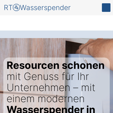
RT🚰Wasserspender
Resourcen schonen
mit Genuss für Ihr
Unternehmen – mit
einem modernen
Wasserspender in