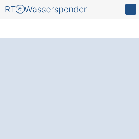
RT🚰Wasserspender
Resourcen schonen
mit Genuss für Ihr
Unternehmen – mit
einem modernen
Wasserspender in