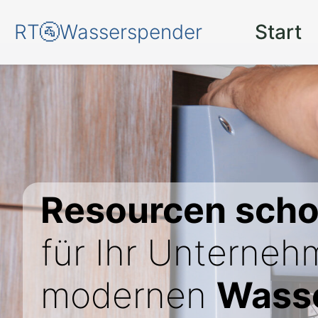
RT🚰Wasserspender
Start
Resourcen sch
für Ihr Unterneh
modernen
Wasse