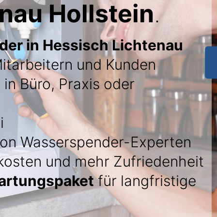
nau Hollstein
.
er in Hessisch Lichtenau
 Mitarbeitern und Kunden
 in Büro, Praxis oder
i
on Wasserspender-Experten
kosten und mehr Zufriedenheit
artungspaket
für langfristige