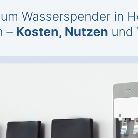
um Wasserspender in He
n –
Kosten, Nutzen
und