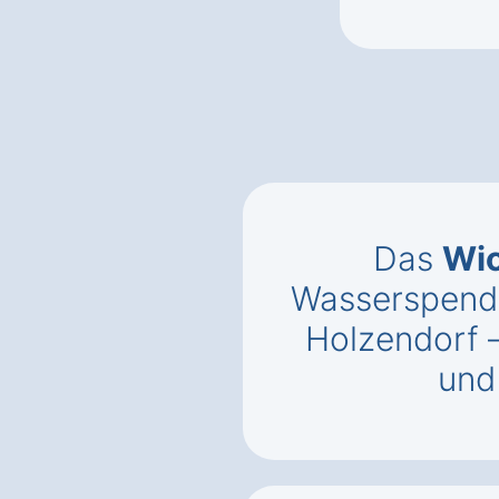
Das
Wic
Wasserspende
Holzendorf 
un