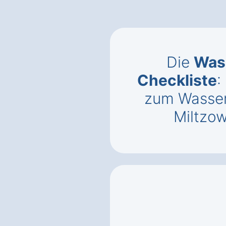
Die
Was
Checkliste
:
zum Wasser
Miltzo