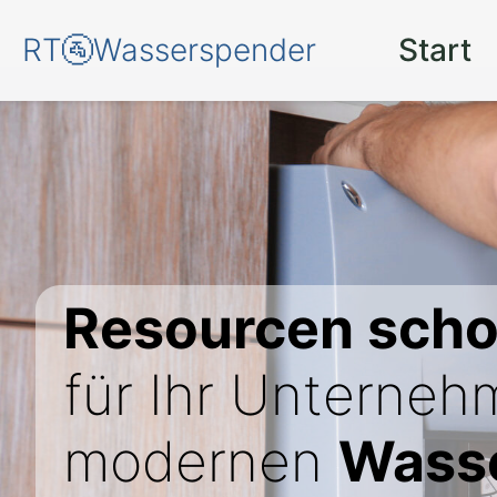
RT🚰Wasserspender
Start
Resourcen sch
für Ihr Unterneh
modernen
Wasse