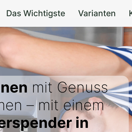
Das Wichtigste
Varianten
onen
mit Genuss
men – mit einem
rspender in