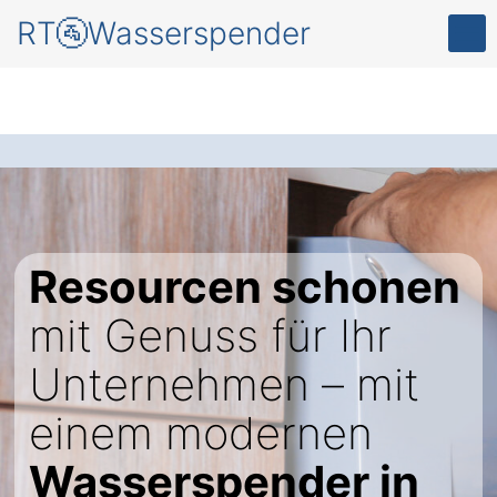
RT🚰Wasserspender
Resourcen schonen
mit Genuss für Ihr
Unternehmen – mit
einem modernen
Wasserspender in