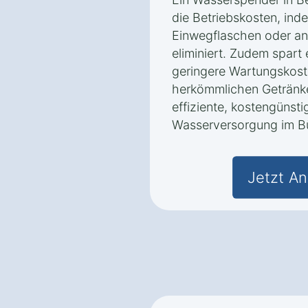
die Betriebskosten, ind
Einwegflaschen oder an
eliminiert. Zudem spart 
geringere Wartungskost
herkömmlichen Getränke
effiziente, kostengünsti
Wasserversorgung im B
Jetzt An