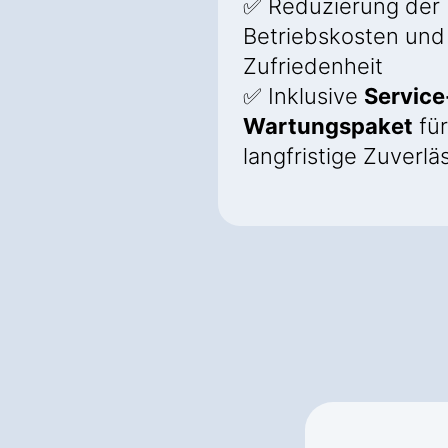
✅ Reduzierung der
Betriebskosten und
Zufriedenheit
✅ Inklusive
Service
Wartungspaket
für
langfristige Zuverlä