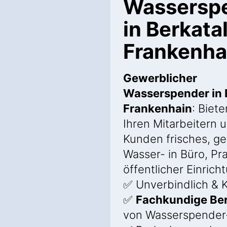
Wassersp
in Berkata
Frankenha
Gewerblicher
Wasserspender in 
Frankenhain
: Biete
Ihren Mitarbeitern 
Kunden frisches, gef
Wasser- in Büro, Pr
öffentlicher Einrich
✅ Unverbindlich & K
✅
Fachkundige Be
von Wasserspender