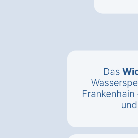
Das
Wic
Wasserspen
Frankenhain
un