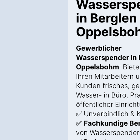
Wassersp
in Berglen
Oppelsbo
Gewerblicher
Wasserspender in 
Oppelsbohm
: Biet
Ihren Mitarbeitern 
Kunden frisches, gef
Wasser- in Büro, Pr
öffentlicher Einrich
✅ Unverbindlich & K
✅
Fachkundige Be
von Wasserspender