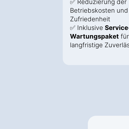
✅ Reduzierung der
Betriebskosten und
Zufriedenheit
✅ Inklusive
Service
Wartungspaket
für
langfristige Zuverlä