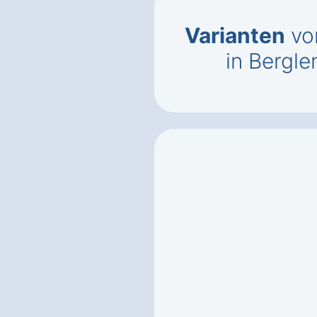
Varianten
vo
in Bergl