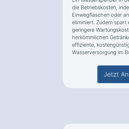
die Betriebskosten, ind
Einwegflaschen oder an
eliminiert. Zudem spart 
geringere Wartungskost
herkömmlichen Getränke
effiziente, kostengünsti
Wasserversorgung im B
Jetzt An